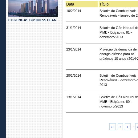
Data
Título
10/2/2014
Boletim de Combustíveis
Renováveis - janeiro de 
COGENGAS BUSINESS PLAN
31/1/2014
Boletim de Gás Natural d
MME - Edição nr. 81 -
dezembro/2013
23/1/2014
Projeção da demanda de
energia elétrica para os
próximos 10 anos (2014-
20/1/2014
Boletim de Combustíveis
Renováveis - dezembro 
2013
13/1/2014
Boletim de Gás Natural d
MME - Edição nr. 80 -
novembro/2013
‹‹
‹
1
...