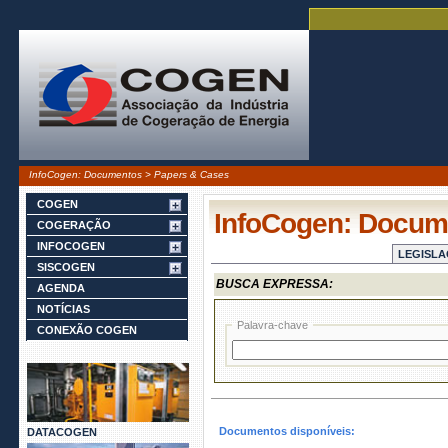
InfoCogen: Documentos > Papers & Cases
COGEN
InfoCogen: Docum
COGERAÇÃO
INFOCOGEN
LEGISL
SISCOGEN
BUSCA EXPRESSA:
AGENDA
NOTÍCIAS
Palavra-chave
CONEXÃO COGEN
Documentos disponíveis:
DATACOGEN